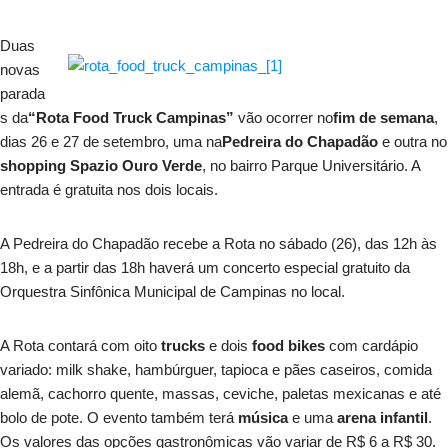
Duas
novas
parada
s da
“Rota Food Truck Campinas”
vão ocorrer no
fim de semana
,
dias 26 e 27 de setembro, uma na
Pedreira do Chapadão
e outra no
shopping Spazio Ouro Verde
, no bairro Parque Universitário. A
entrada é gratuita nos dois locais.
A Pedreira do Chapadão recebe a Rota no sábado (26), das 12h às
18h, e a partir das 18h haverá um concerto especial gratuito da
Orquestra Sinfônica Municipal de Campinas no local.
A Rota contará com oito
trucks
e dois
food bikes
com cardápio
variado: milk shake, hambúrguer, tapioca e pães caseiros, comida
alemã, cachorro quente, massas, ceviche, paletas mexicanas e até
bolo de pote. O evento também terá
música
e uma
arena infantil
.
Os valores das opções gastronômicas vão variar de R$ 6 a R$ 30.