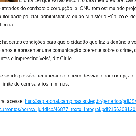
“É uma Lei que vai ao encontro das melhores práticas
o tratados de combate à corrupção, a ONU tem estimulado proje
toridade policial, administrativa ou ao Ministério Público e de
-Limpa.
e: há certas condições para que o cidadão que faz a denúncia v
8 anos e apresentar uma comunicação coerente sobre o crime, 
es e imprescindíveis”, diz Cirilo.
 sendo possível recuperar o dinheiro desviado por corrupção, o
 limite de cem salários mínimos.
gra, acesse:
http://sagl-portal.campinas.sp.leg.br/generico/pdfJS/
documentos/norma_juridica/46877_texto_integral.pdf?156208120