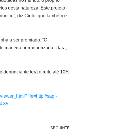
 adotadas no mundo: o próprio
tos desta natureza. Este projeto
nuncie”, diz Cirilo, que também é
enha a ser premiado. “O
de maneira pormenorizada, clara,
 denunciante terá direito até 10%
viewer_html?file=http://sagl-
4.85
SEGUINTE