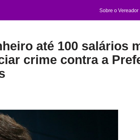
Sobre o Vereador
heiro até 100 salários
ar crime contra a Prefei
s