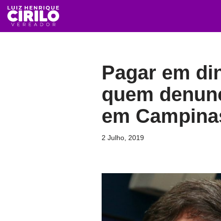
Avançar
para
o
Pagar em din
conteúdo
quem denunci
em Campina
2 Julho, 2019