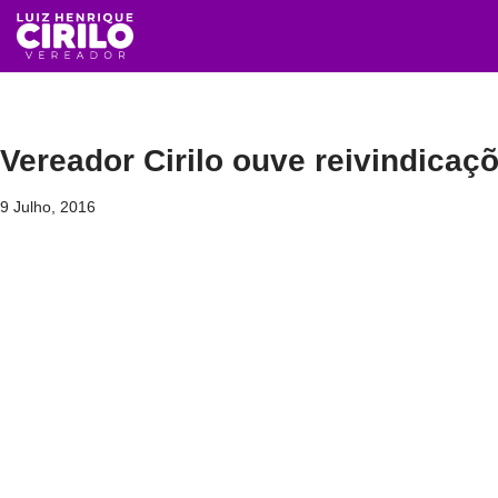
Avançar
para
o
conteúdo
Vereador Cirilo ouve reivindica
9 Julho, 2016