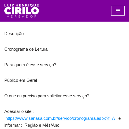
Avançar
para
o
Descrição
conteúdo
Cronograma de Leitura
Para quem é esse serviço?
Público em Geral
O que eu preciso para solicitar esse serviço?
Acessar o site :
https://www.sanasa.com.br/servico/cronograma.aspx?f=A
e
informar : Região e Mês/Ano