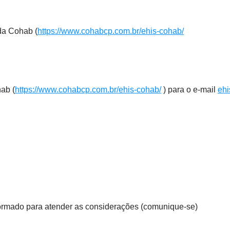
da Cohab (
https://www.cohabcp.com.br/ehis-cohab/
ab (
https://www.cohabcp.com.br/ehis-cohab/
) para o e-mail
eh
formado para atender as considerações (comunique-se)