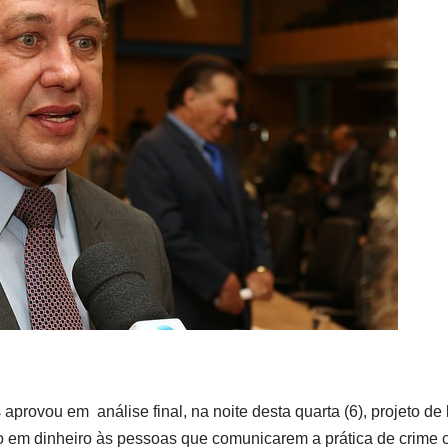
rovou em análise final, na noite desta quarta (6), projeto de 
 em dinheiro às pessoas que comunicarem a prática de crime c