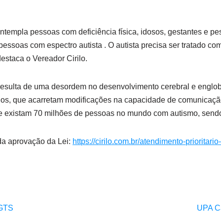
ontempla pessoas com deficiência física, idosos, gestantes e p
essoas com espectro autista . O autista precisa ser tratado c
destaca o Vereador Cirilo.
 resulta de uma desordem no desenvolvimento cerebral e englo
rnos, que acarretam modificações na capacidade de comunicação
e existam 70 milhões de pessoas no mundo com autismo, sendo 
 da aprovação da Lei:
https://cirilo.com.br/atendimento-prioritar
FGTS
UPA Ca